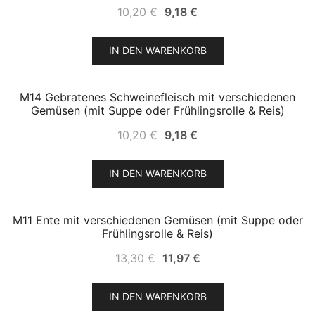
Ursprünglicher
Aktueller
10,20
€
9,18
€
Preis
Preis
war:
ist:
IN DEN WARENKORB
10,20 €
9,18 €.
M14 Gebratenes Schweinefleisch mit verschiedenen
SALE!
Gemüsen (mit Suppe oder Frühlingsrolle & Reis)
Ursprünglicher
Aktueller
10,20
€
9,18
€
Preis
Preis
war:
ist:
IN DEN WARENKORB
10,20 €
9,18 €.
M11 Ente mit verschiedenen Gemüsen (mit Suppe oder
SALE!
Frühlingsrolle & Reis)
Ursprünglicher
Aktueller
13,30
€
11,97
€
Preis
Preis
war:
ist:
IN DEN WARENKORB
13,30 €
11,97 €.