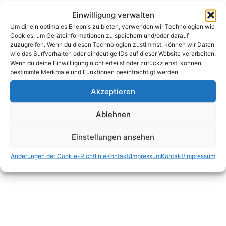
Einwilligung verwalten
Schreibe die erste Rezension für „M3
Um dir ein optimales Erlebnis zu bieten, verwenden wir Technologien wie
Cookies, um Geräteinformationen zu speichern und/oder darauf
Gebratener Eierreis mit Hühnerstreifen (mit
zuzugreifen. Wenn du diesen Technologien zustimmst, können wir Daten
Suppe oder Frühlingsrolle & Reis)“
wie das Surfverhalten oder eindeutige IDs auf dieser Website verarbeiten.
Deine E-Mail-Adresse wird nicht
Wenn du deine Einwillligung nicht erteilst oder zurückziehst, können
bestimmte Merkmale und Funktionen beeinträchtigt werden.
veröffentlicht.
Erforderliche Felder sind mit
*
markiert
Akzeptieren
Ablehnen
Deine Bewertung
*
Einstellungen ansehen
Deine Rezension
*
Änderungen der Cookie-Richtlinie
Kontakt/Impressum
Kontakt/Impressum