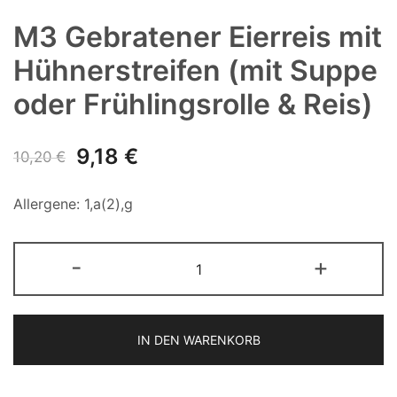
M3 Gebratener Eierreis mit
Hühnerstreifen (mit Suppe
oder Frühlingsrolle & Reis)
Ursprünglicher
Aktueller
9,18
€
10,20
€
Preis
Preis
Allergene: 1,a(2),g
war:
ist:
M3
10,20 €
9,18 €.
-
+
Gebratener
Eierreis
mit
IN DEN WARENKORB
Hühnerstreifen
(mit
Suppe