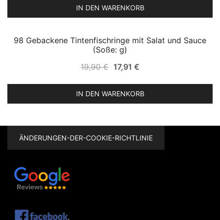
war:
ist:
IN DEN WARENKORB
19,90 €
17,91 €.
98 Gebackene Tintenfischringe mit Salat und Sauce
SALE!
(Soße: g)
Ursprünglicher
Aktueller
19,90
€
17,91
€
Preis
Preis
war:
ist:
IN DEN WARENKORB
19,90 €
17,91 €.
ÄNDERUNGEN-DER-COOKIE-RICHTLINIE