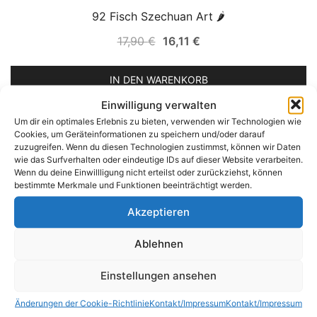
92 Fisch Szechuan Art 🌶
SALE!
Ursprünglicher
Aktueller
17,90
€
16,11
€
Preis
Preis
war:
ist:
IN DEN WARENKORB
17,90 €
16,11 €.
Einwilligung verwalten
Um dir ein optimales Erlebnis zu bieten, verwenden wir Technologien wie
93 Fisch süß–sauer
Cookies, um Geräteinformationen zu speichern und/oder darauf
SALE!
zuzugreifen. Wenn du diesen Technologien zustimmst, können wir Daten
Ursprünglicher
Aktueller
17,90
€
16,11
€
wie das Surfverhalten oder eindeutige IDs auf dieser Website verarbeiten.
Preis
Preis
Wenn du deine Einwillligung nicht erteilst oder zurückziehst, können
bestimmte Merkmale und Funktionen beeinträchtigt werden.
war:
ist:
IN DEN WARENKORB
17,90 €
16,11 €.
Akzeptieren
94 Riesengarnelen mit Bambus und Pilzen
Ablehnen
SALE!
Ursprünglicher
Aktueller
24,90
€
22,41
€
Einstellungen ansehen
Preis
Preis
war:
ist:
IN DEN WARENKORB
Änderungen der Cookie-Richtlinie
Kontakt/Impressum
Kontakt/Impressum
24,90 €
22,41 €.