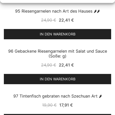
95 Riesengarnelen nach Art des Hauses 🌶🌶
SALE!
Ursprünglicher
Aktueller
24,90
€
22,41
€
Preis
Preis
war:
ist:
IN DEN WARENKORB
24,90 €
22,41 €.
96 Gebackene Riesengarnelen mit Salat und Sauce
SALE!
(Soße: g)
Ursprünglicher
Aktueller
24,90
€
22,41
€
Preis
Preis
war:
ist:
IN DEN WARENKORB
24,90 €
22,41 €.
97 Tintenfisch gebraten nach Szechuan Art 🌶
SALE!
Ursprünglicher
Aktueller
19,90
€
17,91
€
Preis
Preis