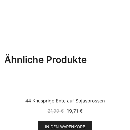
Ähnliche Produkte
44 Knusprige Ente auf Sojasprossen
SALE!
Ursprünglicher
Aktueller
21,90
€
19,71
€
Preis
Preis
war:
ist:
IN DEN WARENKORB