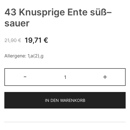
43 Knusprige Ente süß–
sauer
Ursprünglicher
Aktueller
19,71
€
21,90
€
Preis
Preis
Allergene: 1,a(2),g
war:
ist:
43
21,90 €
19,71 €.
-
+
Knusprige
Ente
süß–
IN DEN WARENKORB
sauer
Menge