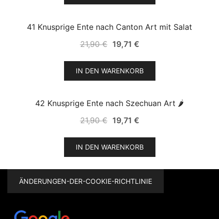
21,90 €
19,71 €.
41 Knusprige Ente nach Canton Art mit Salat
SALE!
Ursprünglicher
Aktueller
21,90
€
19,71
€
Preis
Preis
war:
ist:
IN DEN WARENKORB
21,90 €
19,71 €.
42 Knusprige Ente nach Szechuan Art 🌶
SALE!
Ursprünglicher
Aktueller
21,90
€
19,71
€
Preis
Preis
war:
ist:
IN DEN WARENKORB
21,90 €
19,71 €.
ÄNDERUNGEN-DER-COOKIE-RICHTLINIE