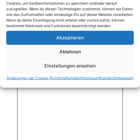
Schreibe die erste Rezension für „43
Cookies, um Geräteinformationen zu speichern und/oder darauf
zuzugreifen. Wenn du diesen Technologien zustimmst, können wir Daten
Knusprige Ente süß–sauer“
wie das Surfverhalten oder eindeutige IDs auf dieser Website verarbeiten.
Deine E-Mail-Adresse wird nicht
Wenn du deine Einwillligung nicht erteilst oder zurückziehst, können
bestimmte Merkmale und Funktionen beeinträchtigt werden.
veröffentlicht.
Erforderliche Felder sind mit
*
markiert
Akzeptieren
Deine Bewertung
*
Ablehnen
Einstellungen ansehen
Deine Rezension
*
Änderungen der Cookie-Richtlinie
Kontakt/Impressum
Kontakt/Impressum