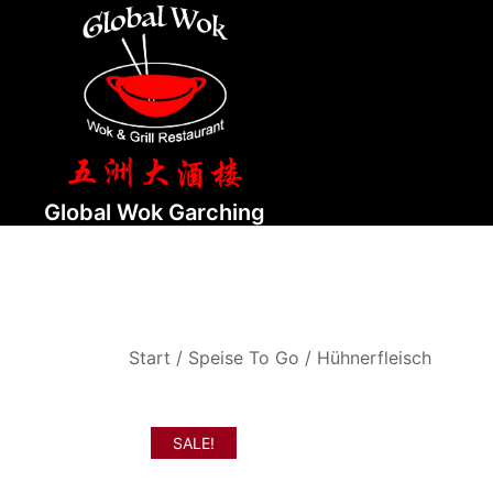
Zum
Inhalt
springen
Global Wok Garching
Start
/
Speise To Go
/
Hühnerfleisch
SALE!