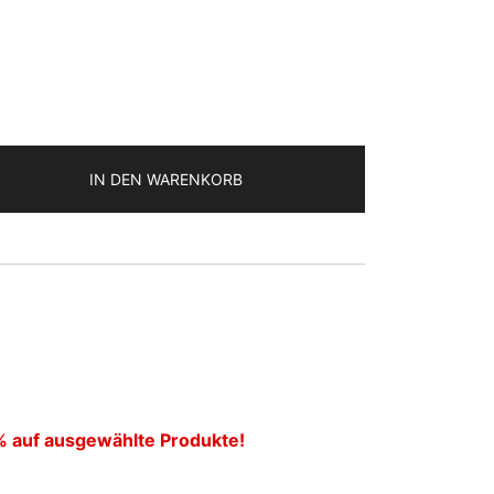
icher
ueller
is
11 €.
IN DEN WARENKORB
% auf ausgewählte Produkte!