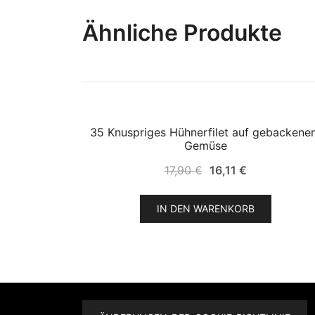
Ähnliche Produkte
35 Knuspriges Hühnerfilet auf gebackene
SALE!
Gemüse
Ursprünglicher
Aktueller
17,90
€
16,11
€
Preis
Preis
war:
ist:
IN DEN WARENKORB
17,90 €
16,11 €.